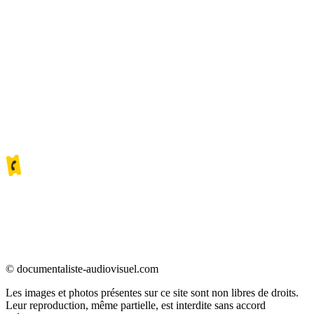
69 rue du château des rentiers
75013 Paris
contact@documentaliste-audiovisuel.com
06 23 64 76 22
06 31 01 96 08
Le blog
© documentaliste-audiovisuel.com
Les images et photos présentes sur ce site sont non libres de droits.
Leur reproduction, même partielle, est interdite sans accord