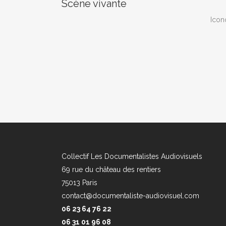
Scène vivante
Icon
Collectif Les Documentalistes Audiovisuels
69 rue du château des rentiers
75013 Paris
contact@documentaliste-audiovisuel.com
06 23 64 76 22
06 31 01 96 08